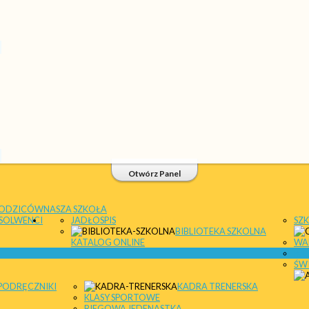
Otwórz Panel
UCZYCIELE
RADA RODZICÓW
NASZA SZKOŁA
NASI ABSOLWENCI
JADŁOSPIS
BIBLIO
KATALOG ONLINE
O WYBRAĆ 11TKĘ
OPIEKA MEDYCZNA
 RODZICÓW
PEDAGO
LICA
LOGOPEDA
A NA ŚWIETLICY...
KADRA TRENE
KLASY SPORTOWE
BIEGOWA JEDENASTKA