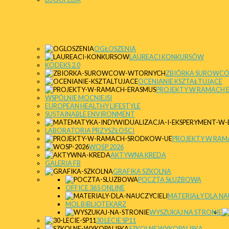
Naciśnij
klawisze
Control-
F10,
aby
OGŁOSZENIA
otworzyć
LAUREACI KONKURSÓW
KODEKS 2.0
menu
ZBIÓRKA SUROWC
ułatwień
OCENIANIE KSZTAŁTUJĄCE
dostępu.
PROJEKTY W RAMACH 
WSPÓLNIE MOCNIEJSI
EUROPEAN HEALTHY LIFESTYLE
SUSTAINABLE ENVIRONMENT
LABORATORIA PRZYSZŁOŚCI
PROJEKTY W RA
WOŚP 2026
AKTYWNA KREDA
GALERIA FB
GRAFIKA SZKOLNA
POCZTA SŁUŻBOWA
OFFICE 365 ONLINE
MATERIAŁY DLA NA
DOSTĘPNOŚĆ
MOL BIBLIOTEKARZ
WYSZUKAJ NA STRONIE
30 LECIE SP11
SZKOLNE WYKOPALISKA