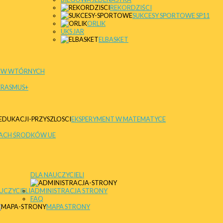
REKORDZIŚCI
SUKCESY SP
ORLIK
UKS JAR
ELBASKET
ÓW WTÓRNYCH
ERASMUS+
EKSPERYMENT W MATEMATYCE
MACH ŚRODKÓW UE
DLA NAUCZYCIELI
UCZYCIELI
ADMINISTRACJA STRONY
FAQ
MAPA STRONY