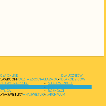
DLA UCZNIÓW
TEKA SZKOLNA
DLA RODZICÓW
SPORT W SZKOLE
PODRĘCZNIKI
CO SIĘ DZIEJE
G I PSYCHOLOG
RÓŻNOŚCI
ARCHIWUM
RSKA