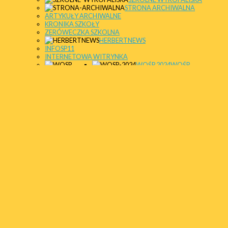
STRONA ARCHIWALNA
ARTYKUŁY ARCHIWALNE
KRONIKA SZKOŁY
ZERÓWECZKA SZKOLNA
HERBERTNEWS
INFOSP11
INTERNETOWA WITRYNKA
WOŚP 2024
WOŚP
WOŚP 2023
WOŚP 2022
KÓŁKO MY
WOŚP 2021
SZKOLNE E
WOŚP 2020
WOŚP 2019
WOŚP 2018
WOŚP 2017
ŚWIETLICA 
SPORT ONL
DEUTSCH IN
Krajowy Plan Odbudowy